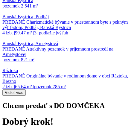
Banská Bystrica
pozemok 2 541 m²
Banská Bystrica, Podháj
PREDANÉ Charizmatické bývanie v priestrannom byte s pekným
výhľadom, Podháj, Banská Bystrica
4 izb.
|
99.47 m²
|
3. podlažie
|
výťah
Banská Bystrica, Ametystová
PREDANÉ Atraktívny pozemok v príjemnom prostredí na
Ametystovej
pozemok 821 m²
Ráztoka
PREDANÉ Originálne bývanie v rodinnom dome v obci Ráztoka,
Brezno
2 izb.
|
65.64 m²
|
pozemok 785 m²
Vidieť viac
Chcem predať s DO DOMČEKA
Dobrý krok!