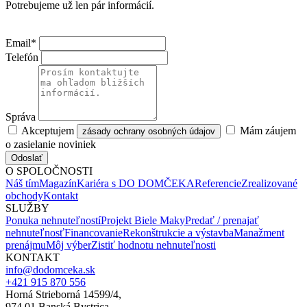
Potrebujeme už len pár informácií.
Email*
Telefón
Správa
Akceptujem
Mám záujem
zásady ochrany osobných údajov
o zasielanie noviniek
Odoslať
O SPOLOČNOSTI
Náš tím
Magazín
Kariéra s DO DOMČEKA
Referencie
Zrealizované
obchody
Kontakt
SLUŽBY
Ponuka nehnuteľností
Projekt Biele Maky
Predať / prenajať
nehnuteľnosť
Financovanie
Rekonštrukcie a výstavba
Manažment
prenájmu
Môj výber
Zistiť hodnotu nehnuteľnosti
KONTAKT
info@dodomceka.sk
+421 915 870 556
Horná Strieborná 14599/4,
974 01 Banská Bystrica