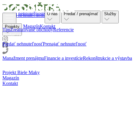
Ponuka nehnuteľností
O nás
Predať / prenajímať
Služby
Ponuka nehnuteľností
O nás
Magazín
Kontakt
Projekty
Tím
Zrealizované obchody
Referencie
Predať / prenajímať
Predať nehnuteľnosť
Prenajať nehnuteľnosť
Služby
Manažment prenájmu
Financie a investície
Rekonštrukcie a výstavba
Projekty
Projekt Biele Maky
Magazín
Kontakt