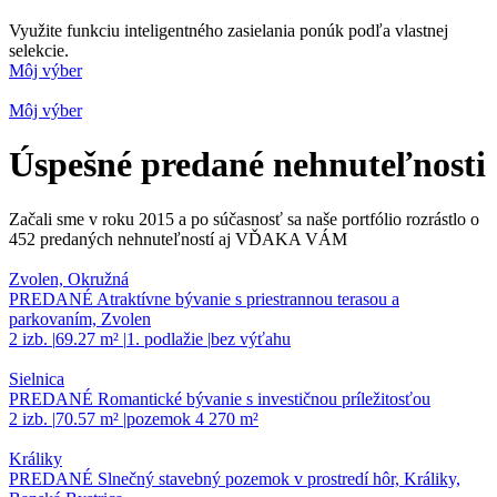
Využite funkciu inteligentného zasielania ponúk podľa vlastnej
selekcie.
Môj výber
Môj výber
Úspešné predané nehnuteľnosti
Začali sme v roku 2015 a po súčasnosť sa naše portfólio rozrástlo o
452 predaných nehnuteľností aj VĎAKA VÁM
Zvolen, Okružná
PREDANÉ Atraktívne bývanie s priestrannou terasou a
parkovaním, Zvolen
2 izb.
|
69.27 m²
|
1. podlažie
|
bez výťahu
Sielnica
PREDANÉ Romantické bývanie s investičnou príležitosťou
2 izb.
|
70.57 m²
|
pozemok 4 270 m²
Králiky
PREDANÉ Slnečný stavebný pozemok v prostredí hôr, Králiky,