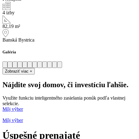
4 izby
82,19 m²
Banská Bystrica
Galéria
Zobraziť viac +
Nájdite svoj domov, či investíciu
ľahšie
.
Využite funkciu inteligentného zasielania ponúk podľa vlastnej
selekcie.
Môj výber
Môj výber
Úspešné prenajaté