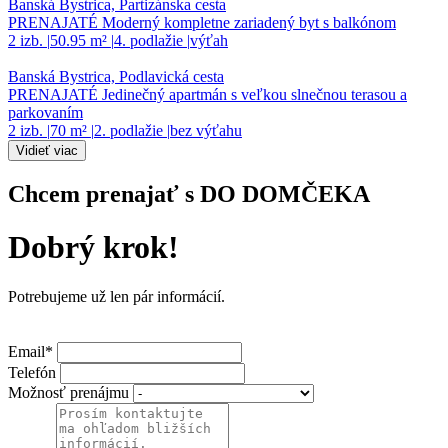
Banská Bystrica, Partizánska cesta
PRENAJATÉ Moderný kompletne zariadený byt s balkónom
2 izb.
|
50.95 m²
|
4. podlažie
|
výťah
Banská Bystrica, Podlavická cesta
PRENAJATÉ Jedinečný apartmán s veľkou slnečnou terasou a
parkovaním
2 izb.
|
70 m²
|
2. podlažie
|
bez výťahu
Vidieť viac
Chcem prenajať s DO DOMČEKA
Dobrý krok!
Potrebujeme už len pár informácií.
Email*
Telefón
Možnosť prenájmu