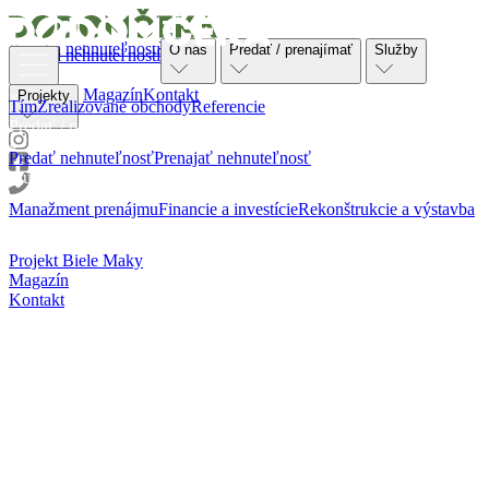
Ponuka nehnuteľností
O nás
Predať / prenajímať
Služby
Ponuka nehnuteľností
O nás
Magazín
Kontakt
Projekty
Tím
Zrealizované obchody
Referencie
Predať / prenajímať
Predať nehnuteľnosť
Prenajať nehnuteľnosť
Služby
Manažment prenájmu
Financie a investície
Rekonštrukcie a výstavba
Projekty
Projekt Biele Maky
Magazín
Kontakt