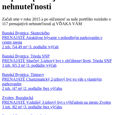
nehnuteľnosti
Začali sme v roku 2015 a po súčasnosť sa naše portfólio rozrástlo o
117 prenajatých nehnuteľností aj VĎAKA VÁM
Banská Bystrica, Skuteckého
PRENAJATÉ Atraktívne bývanie s pohodlným parkovaním v
centre mesta
2 izb.
|
54.49 m²
|
3. podlažie
|
výťah
Banská Bystrica, Trieda SNP
PRENAJATÉ Slnečný 3-izbový byt v obľúbenej štvrti, Trieda SNP
3 izb.
|
65.3 m²
|
3. podlažie
|
výťah
Banská Bystrica, Timravy
PRENAJATÉ Charizmatický 2-izbový byt vo vile s vlastným
parkovaním
2 izb.
|
47 m²
|
2. podlažie
|
bez výťahu
Zvolen, Buzulucká
PRENAJATÉ Vzdušný 3-izbový byt s výhľadom na mesto Zvolen
3 izb.
|
82 m²
|
3. podlažie
|
bez výťahu