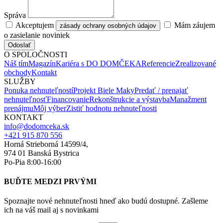
Správa
Akceptujem
Mám záujem
zásady ochrany osobných údajov
o zasielanie noviniek
Odoslať
O SPOLOČNOSTI
Náš tím
Magazín
Kariéra s DO DOMČEKA
Referencie
Zrealizované
obchody
Kontakt
SLUŽBY
Ponuka nehnuteľností
Projekt Biele Maky
Predať / prenajať
nehnuteľnosť
Financovanie
Rekonštrukcie a výstavba
Manažment
prenájmu
Môj výber
Zistiť hodnotu nehnuteľnosti
KONTAKT
info@dodomceka.sk
+421 915 870 556
Horná Strieborná 14599/4,
974 01 Banská Bystrica
Po-Pia 8:00-16:00
BUĎTE MEDZI PRVÝMI
Spoznajte nové nehnuteľnosti hneď ako budú dostupné. Zašleme
ich na váš mail aj s novinkami