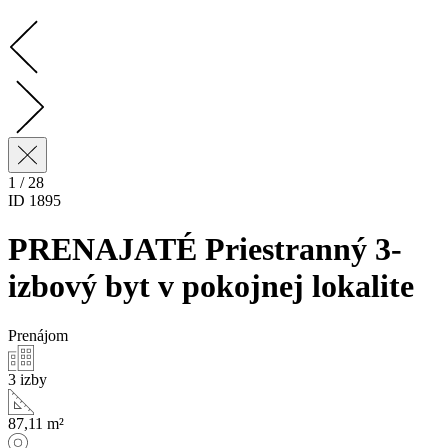
1 / 28
ID 1895
PRENAJATÉ Priestranný 3-
izbový byt v pokojnej lokalite
Prenájom
3 izby
87,11 m²