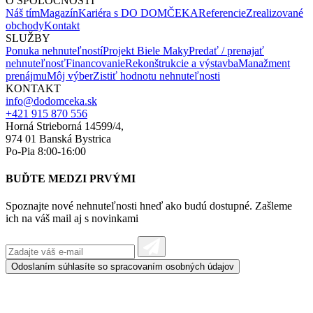
O SPOLOČNOSTI
Náš tím
Magazín
Kariéra s DO DOMČEKA
Referencie
Zrealizované
obchody
Kontakt
SLUŽBY
Ponuka nehnuteľností
Projekt Biele Maky
Predať / prenajať
nehnuteľnosť
Financovanie
Rekonštrukcie a výstavba
Manažment
prenájmu
Môj výber
Zistiť hodnotu nehnuteľnosti
KONTAKT
info@dodomceka.sk
+421 915 870 556
Horná Strieborná 14599/4,
974 01 Banská Bystrica
Po-Pia 8:00-16:00
BUĎTE MEDZI PRVÝMI
Spoznajte nové nehnuteľnosti hneď ako budú dostupné. Zašleme
ich na váš mail aj s novinkami
Odoslaním súhlasíte so spracovaním
osobných údajov