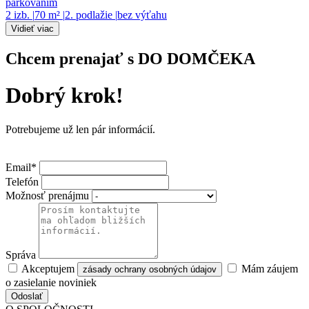
parkovaním
2 izb.
|
70 m²
|
2. podlažie
|
bez výťahu
Vidieť viac
Chcem prenajať s DO DOMČEKA
Dobrý krok!
Potrebujeme už len pár informácií.
Email*
Telefón
Možnosť prenájmu
Správa
Akceptujem
Mám záujem
zásady ochrany osobných údajov
o zasielanie noviniek
Odoslať