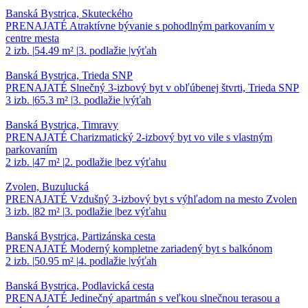
Banská Bystrica, Skuteckého
PRENAJATÉ Atraktívne bývanie s pohodlným parkovaním v
centre mesta
2 izb.
|
54.49 m²
|
3. podlažie
|
výťah
Banská Bystrica, Trieda SNP
PRENAJATÉ Slnečný 3-izbový byt v obľúbenej štvrti, Trieda SNP
3 izb.
|
65.3 m²
|
3. podlažie
|
výťah
Banská Bystrica, Timravy
PRENAJATÉ Charizmatický 2-izbový byt vo vile s vlastným
parkovaním
2 izb.
|
47 m²
|
2. podlažie
|
bez výťahu
Zvolen, Buzulucká
PRENAJATÉ Vzdušný 3-izbový byt s výhľadom na mesto Zvolen
3 izb.
|
82 m²
|
3. podlažie
|
bez výťahu
Banská Bystrica, Partizánska cesta
PRENAJATÉ Moderný kompletne zariadený byt s balkónom
2 izb.
|
50.95 m²
|
4. podlažie
|
výťah
Banská Bystrica, Podlavická cesta
PRENAJATÉ Jedinečný apartmán s veľkou slnečnou terasou a