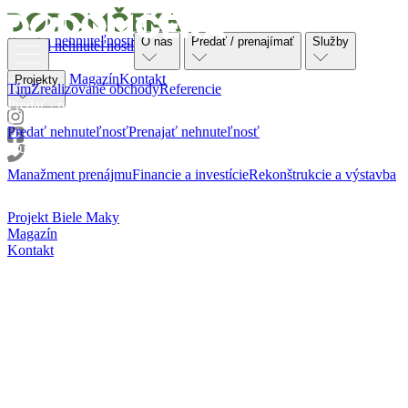
Ponuka nehnuteľností
O nás
Predať / prenajímať
Služby
Ponuka nehnuteľností
O nás
Magazín
Kontakt
Projekty
Tím
Zrealizované obchody
Referencie
Predať / prenajímať
Predať nehnuteľnosť
Prenajať nehnuteľnosť
Služby
Manažment prenájmu
Financie a investície
Rekonštrukcie a výstavba
Projekty
Projekt Biele Maky
Magazín
Kontakt