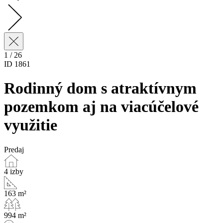
1 / 26
ID 1861
Rodinný dom s atraktívnym
pozemkom aj na viacúčelové
využitie
Predaj
4 izby
163 m²
994 m²