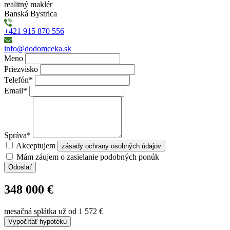
realitný maklér
ktorý vytvorí najvhodnejšie podmienky pre predaj nehnuteľnosti.
Banská Bystrica
Fotografie a text sú autorským dielom spoločnosti DO DOMČEKA.
+421 915 870 556
Vieme v čom je vaša nehnuteľnosť výnimočná.
info@dodomceka.sk
Na všetky ďalšie otázky vám radi odpovieme v realitnej kancelárii,
Meno
tešíme sa na spoluprácu.
Priezvisko
Vidieť viac +
Telefón*
Email*
Správa*
Akceptujem
zásady ochrany osobných údajov
Mám záujem o zasielanie podobných ponúk
Odoslať
348 000 €
mesačná splátka už od
1 572 €
Vypočítať hypotéku