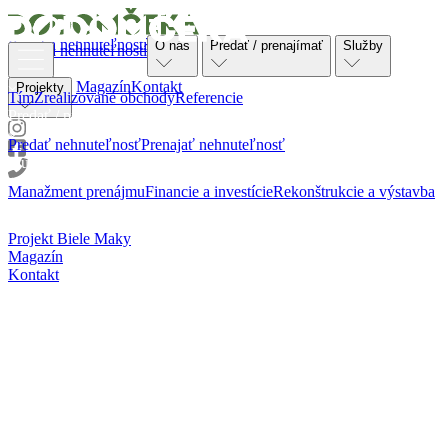
Ponuka nehnuteľností
O nás
Predať / prenajímať
Služby
Ponuka nehnuteľností
O nás
Magazín
Kontakt
Projekty
Tím
Zrealizované obchody
Referencie
Predať / prenajímať
Predať nehnuteľnosť
Prenajať nehnuteľnosť
Služby
Manažment prenájmu
Financie a investície
Rekonštrukcie a výstavba
Projekty
Projekt Biele Maky
Magazín
Kontakt