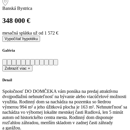
Banská Bystrica
348 000 €
mesačná splátka už od
1 572 €
Vypočítať hypotéku
Galéria
Zobraziť viac +
Detail
Spoločnosť DO DOMČEKA vám ponúka na predaj atraktívnu
dvojpodlažnú nehnuteľnosť na bývanie alebo viacúčelové možnosti
využitia. Rodinný dom sa nachádza na pozemku so štedrou
výmerou 994 m² a jeho úžitková plocha je 163 m². Nehnuteľnosť sa
nachádza vo výbornej lokalite mestskej časti Rudlová, len 5 minút
autom od historického centra mesta. Rodinný dom disponuje
rozľahlou záhradou, menším skladom v zadnej časti záhrady
a garážou.