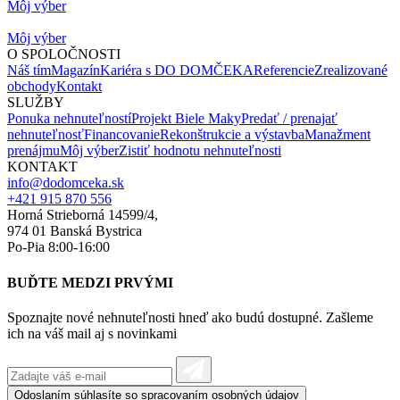
Môj výber
Môj výber
O SPOLOČNOSTI
Náš tím
Magazín
Kariéra s DO DOMČEKA
Referencie
Zrealizované
obchody
Kontakt
SLUŽBY
Ponuka nehnuteľností
Projekt Biele Maky
Predať / prenajať
nehnuteľnosť
Financovanie
Rekonštrukcie a výstavba
Manažment
prenájmu
Môj výber
Zistiť hodnotu nehnuteľnosti
KONTAKT
info@dodomceka.sk
+421 915 870 556
Horná Strieborná 14599/4,
974 01 Banská Bystrica
Po-Pia 8:00-16:00
BUĎTE MEDZI PRVÝMI
Spoznajte nové nehnuteľnosti hneď ako budú dostupné. Zašleme
ich na váš mail aj s novinkami
Odoslaním súhlasíte so spracovaním
osobných údajov