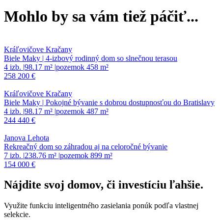
Mohlo by sa vám tiež páčiť...
Kráľovičove Kračany
Biele Maky | 4-izbový rodinný dom so slnečnou terasou
4 izb.
|
98.17 m²
|
pozemok 458 m²
258 200 €
Kráľovičove Kračany
Biele Maky | Pokojné bývanie s dobrou dostupnosťou do Bratislavy
4 izb.
|
98.17 m²
|
pozemok 487 m²
244 440 €
Janova Lehota
Rekreačný dom so záhradou aj na celoročné bývanie
7 izb.
|
238.76 m²
|
pozemok 899 m²
154 000 €
Nájdite svoj domov, či investíciu
ľahšie
.
Využite funkciu inteligentného zasielania ponúk podľa vlastnej
selekcie.