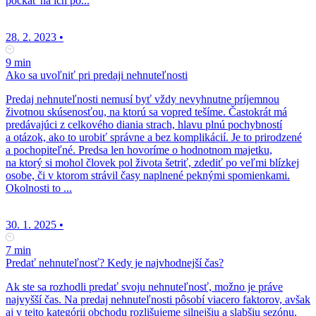
počkať na ich po...
28. 2. 2023
•
9 min
Ako sa uvoľniť pri predaji nehnuteľnosti
Predaj nehnuteľnosti nemusí byť vždy nevyhnutne príjemnou
životnou skúsenosťou, na ktorú sa vopred tešíme. Častokrát má
predávajúci z celkového diania strach, hlavu plnú pochybností
a otázok, ako to urobiť správne a bez komplikácií. Je to prirodzené
a pochopiteľné. Predsa len hovoríme o hodnotnom majetku,
na ktorý si mohol človek pol života šetriť, zdediť po veľmi blízkej
osobe, či v ktorom strávil časy naplnené peknými spomienkami.
Okolnosti to ...
30. 1. 2025
•
7 min
Predať nehnuteľnosť? Kedy je najvhodnejší čas?
Ak ste sa rozhodli predať svoju nehnuteľnosť, možno je práve
najvyšší čas. Na predaj nehnuteľnosti pôsobí viacero faktorov, avšak
aj v tejto kategórii obchodu rozlišujeme silnejšiu a slabšiu sezónu.