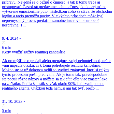
prípravu. Nejedná sa o bežnú o činnosť, a tak k tomu treba aj
pristupovať. Častokrát predávame nehnuteľnosť, ku ktorej máme
vytvorené emocionálne puto, následkom čoho sa stáva, že obchodnú
logiku a racio premôžu pocity. V takýchto prípadoch môže byť
nepremyslený proces predaja a samotné inzerovanie urobené
nesprávne. T...
9. 4. 2024
•
6 min
Kedy využiť služby realitnej kancelárie
Ak premýšľate o predaji alebo prenájme svojej nehnuteľnosti, určite
vám napadla otázka, či k tomu potrebujete realitnú kanceláriu.
Možno ste sa už dokonca radili so svojimi známymi, ktorí si celým
týmto procesom prešli pred vami. Ak je tomu tak, pravdepodobne
ste počuli rôzne názory a môžete sa tak cítiť ešte viac zmätení ako
na začiatku. Podľa štatistík si však okolo 90% ľudí zvolí pomoc
realitného agenta. Otázkou teda nemusí ani tak byť, prečo ...
31. 10. 2023
•
5 min