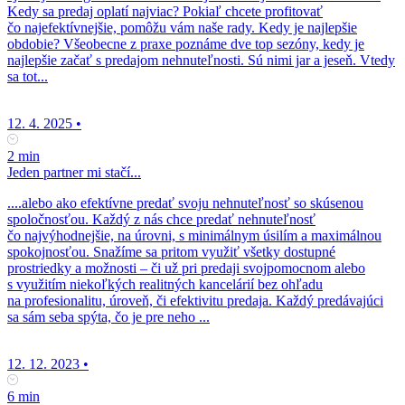
Kedy sa predaj oplatí najviac? Pokiaľ chcete profitovať
čo najefektívnejšie, pomôžu vám naše rady. Kedy je najlepšie
obdobie? Všeobecne z praxe poznáme dve top sezóny, kedy je
najlepšie začať s predajom nehnuteľnosti. Sú nimi jar a jeseň. Vtedy
sa tot...
12. 4. 2025
•
2 min
Jeden partner mi stačí...
....alebo ako efektívne predať svoju nehnuteľnosť so skúsenou
spoločnosťou. Každý z nás chce predať nehnuteľnosť
čo najvýhodnejšie, na úrovni, s minimálnym úsilím a maximálnou
spokojnosťou. Snažíme sa pritom využiť všetky dostupné
prostriedky a možnosti – či už pri predaji svojpomocnom alebo
s využitím niekoľkých realitných kancelárií bez ohľadu
na profesionalitu, úroveň, či efektivitu predaja. Každý predávajúci
sa sám seba spýta, čo je pre neho ...
12. 12. 2023
•
6 min