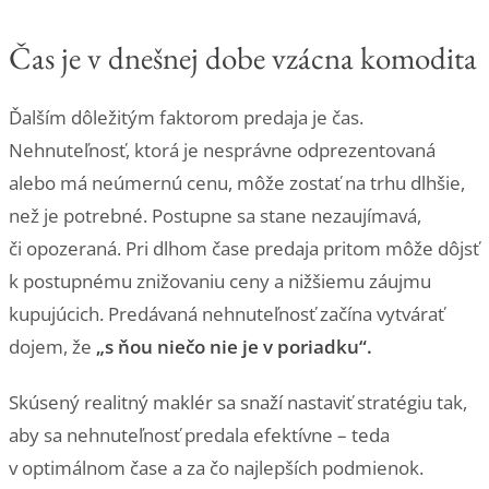
Čas je v dnešnej dobe vzácna komodita
Ďalším dôležitým faktorom predaja je čas.
Nehnuteľnosť, ktorá je nesprávne odprezentovaná
alebo má neúmernú cenu, môže zostať na trhu dlhšie,
než je potrebné. Postupne sa stane nezaujímavá,
či opozeraná. Pri dlhom čase predaja pritom môže dôjsť
k postupnému znižovaniu ceny a nižšiemu záujmu
kupujúcich. Predávaná nehnuteľnosť začína vytvárať
dojem, že
„s ňou niečo nie je v poriadku“.
Skúsený realitný maklér sa snaží nastaviť stratégiu tak,
aby sa nehnuteľnosť predala efektívne – teda
v optimálnom čase a za čo najlepších podmienok.