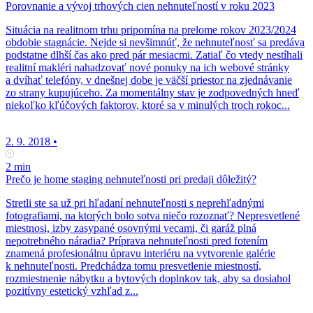
Porovnanie a vývoj trhových cien nehnuteľností v roku 2023
Situácia na realitnom trhu pripomína na prelome rokov 2023/2024
obdobie stagnácie. Nejde si nevšimnúť, že nehnuteľnosť sa predáva
podstatne dlhší čas ako pred pár mesiacmi. Zatiaľ čo vtedy nestíhali
realitní makléri nahadzovať nové ponuky na ich webové stránky
a dvíhať telefóny, v dnešnej dobe je väčší priestor na zjednávanie
zo strany kupujúceho. Za momentálny stav je zodpovedných hneď
niekoľko kľúčových faktorov, ktoré sa v minulých troch rokoc...
2. 9. 2018
•
2 min
Prečo je home staging nehnuteľnosti pri predaji dôležitý?
Stretli ste sa už pri hľadaní nehnuteľnosti s neprehľadnými
fotografiami, na ktorých bolo sotva niečo rozoznať? Nepresvetlené
miestnosi, izby zasypané osovnými vecami, či garáž plná
nepotrebného náradia? Príprava nehnuteľnosti pred fotením
znamená profesionálnu úpravu interiéru na vytvorenie galérie
k nehnuteľnosti. Predchádza tomu presvetlenie miestností,
rozmiestnenie nábytku a bytových doplnkov tak, aby sa dosiahol
pozitívny estetický vzhľad z...