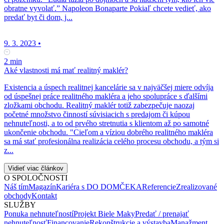
obratne vyvolať.” Napoleon Bonaparte Pokiaľ chcete vedieť, ako
predať byt či dom, j...
9. 3. 2023
•
2 min
Aké vlastnosti má mať realitný maklér?
Existencia a úspech realitnej kancelárie sa v najväčšej miere odvíja
od úspešnej práce realitného makléra a jeho spolupráce s ďalšími
zložkami obchodu. Realitný maklér totiž zabezpečuje naozaj
početné množstvo činností súvisiacich s predajom či kúpou
nehnuteľnosti, a to od prvého stretnutia s klientom až po samotné
ukončenie obchodu. "Cieľom a víziou dobrého realitného makléra
sa má stať profesionálna realizácia celého procesu obchodu, a tým si
z...
Vidieť viac článkov
O SPOLOČNOSTI
Náš tím
Magazín
Kariéra s DO DOMČEKA
Referencie
Zrealizované
obchody
Kontakt
SLUŽBY
Ponuka nehnuteľností
Projekt Biele Maky
Predať / prenajať
nehnuteľnosť
Financovanie
Rekonštrukcie a výstavba
Manažment