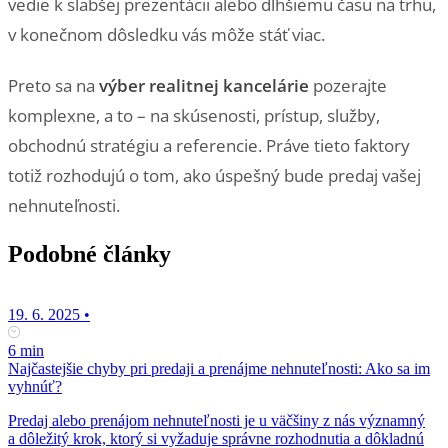
vedie k slabšej prezentácii alebo dlhšiemu času na trhu,
v konečnom dôsledku vás môže stáť viac.
Preto sa na
výber realitnej kancelárie
pozerajte
komplexne, a to – na skúsenosti, prístup, služby,
obchodnú stratégiu a referencie. Práve tieto faktory
totiž rozhodujú o tom, ako úspešný bude predaj vašej
nehnuteľnosti.
Podobné články
19. 6. 2025
•
6 min
Najčastejšie chyby pri predaji a prenájme nehnuteľnosti: Ako sa im
vyhnúť?
Predaj alebo prenájom nehnuteľnosti je u väčšiny z nás významný
a dôležitý krok, ktorý si vyžaduje správne rozhodnutia a dôkladnú