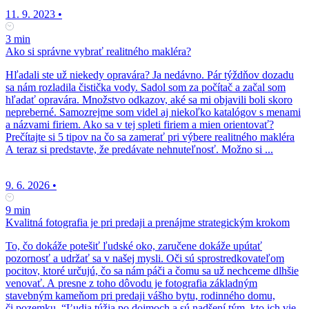
11. 9. 2023
•
3 min
Ako si správne vybrať realitného makléra?
Hľadali ste už niekedy opravára? Ja nedávno. Pár týždňov dozadu
sa nám rozladila čistička vody. Sadol som za počítač a začal som
hľadať opravára. Množstvo odkazov, aké sa mi objavili boli skoro
nepreberné. Samozrejme som videl aj niekoľko katalógov s menami
a názvami firiem. Ako sa v tej spleti firiem a mien orientovať?
Prečítajte si 5 tipov na čo sa zamerať pri výbere realitného makléra
A teraz si predstavte, že predávate nehnuteľnosť. Možno si ...
9. 6. 2026
•
9 min
Kvalitná fotografia je pri predaji a prenájme strategickým krokom
To, čo dokáže potešiť ľudské oko, zaručene dokáže upútať
pozornosť a udržať sa v našej mysli. Oči sú sprostredkovateľom
pocitov, ktoré určujú, čo sa nám páči a čomu sa už nechceme dlhšie
venovať. A presne z toho dôvodu je fotografia základným
stavebným kameňom pri predaji vášho bytu, rodinného domu,
či pozemku. “Ľudia túžia po dojmoch a sú nadšení tým, kto ich vie