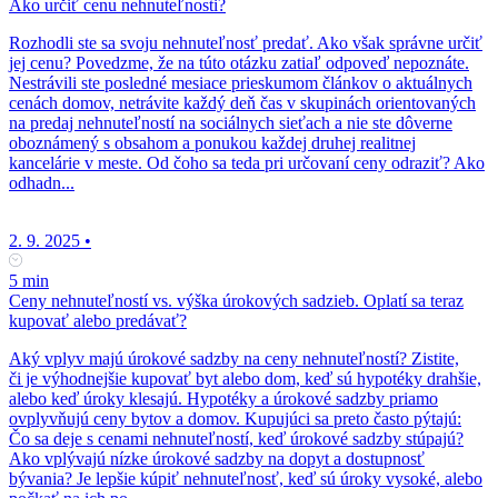
Ako určiť cenu nehnuteľnosti?
Rozhodli ste sa svoju nehnuteľnosť predať. Ako však správne určiť
jej cenu? Povedzme, že na túto otázku zatiaľ odpoveď nepoznáte.
Nestrávili ste posledné mesiace prieskumom článkov o aktuálnych
cenách domov, netrávite každý deň čas v skupinách orientovaných
na predaj nehnuteľností na sociálnych sieťach a nie ste dôverne
oboznámený s obsahom a ponukou každej druhej realitnej
kancelárie v meste. Od čoho sa teda pri určovaní ceny odraziť? Ako
odhadn...
2. 9. 2025
•
5 min
Ceny nehnuteľností vs. výška úrokových sadzieb. Oplatí sa teraz
kupovať alebo predávať?
Aký vplyv majú úrokové sadzby na ceny nehnuteľností? Zistite,
či je výhodnejšie kupovať byt alebo dom, keď sú hypotéky drahšie,
alebo keď úroky klesajú. Hypotéky a úrokové sadzby priamo
ovplyvňujú ceny bytov a domov. Kupujúci sa preto často pýtajú:
Čo sa deje s cenami nehnuteľností, keď úrokové sadzby stúpajú?
Ako vplývajú nízke úrokové sadzby na dopyt a dostupnosť
bývania? Je lepšie kúpiť nehnuteľnosť, keď sú úroky vysoké, alebo