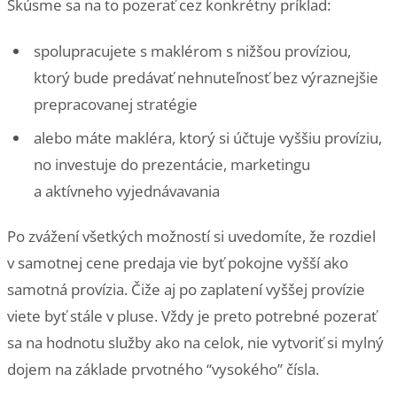
Skúsme sa na to pozerať cez konkrétny príklad:
spolupracujete s maklérom s nižšou províziou,
ktorý bude predávať nehnuteľnosť bez výraznejšie
prepracovanej stratégie
alebo máte makléra, ktorý si účtuje vyššiu províziu,
no investuje do prezentácie, marketingu
a aktívneho vyjednávavania
Po zvážení všetkých možností si uvedomíte, že rozdiel
v samotnej cene predaja vie byť pokojne vyšší ako
samotná provízia. Čiže aj po zaplatení vyššej provízie
viete byť stále v pluse. Vždy je preto potrebné pozerať
sa na hodnotu služby ako na celok, nie vytvoriť si mylný
dojem na základe prvotného “vysokého” čísla.