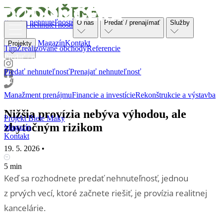
Ponuka nehnuteľností
O nás
Predať / prenajímať
Služby
Ponuka nehnuteľností
O nás
Magazín
Kontakt
Projekty
Tím
Zrealizované obchody
Referencie
Predať / prenajímať
Predať nehnuteľnosť
Prenajať nehnuteľnosť
Služby
Manažment prenájmu
Financie a investície
Rekonštrukcie a výstavba
Projekty
Nižšia provízia nebýva výhodou, ale
Projekt Biele Maky
zbytočným rizikom
Magazín
Kontakt
19. 5. 2026
•
5 min
Keď sa rozhodnete predať nehnuteľnosť, jednou
z prvých vecí, ktoré začnete riešiť, je provízia realitnej
kancelárie.