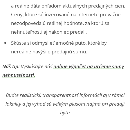
a reálne dáta ohľadom aktuálnych predajných cien.
Ceny, ktoré sú inzerované na internete prevažne
nezodpovedajú reálnej hodnote, za ktorú sa
nehnuteľnosti aj nakoniec predali.
Skúste si odmyslieť emočné puto, ktoré by
nereálne navýšilo predajnú sumu.
Náš tip:
Vyskúšajte náš
online výpočet na určenie sumy
nehnuteľnosti
.
Buďte realistickí, transparentnosť informácií aj v rámci
lokality a jej výhod sú veľkým plusom najmä pri predaji
bytu