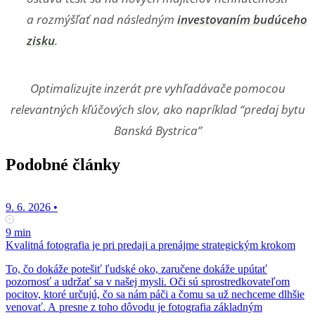
a rozmýšľať nad následným
investovaním budúceho
zisku
.
Optimalizujte inzerát pre vyhľadávače pomocou
relevantných kľúčových slov, ako napríklad “predaj bytu
Banská Bystrica”
Podobné články
9. 6. 2026
•
9 min
Kvalitná fotografia je pri predaji a prenájme strategickým krokom
To, čo dokáže potešiť ľudské oko, zaručene dokáže upútať
pozornosť a udržať sa v našej mysli. Oči sú sprostredkovateľom
pocitov, ktoré určujú, čo sa nám páči a čomu sa už nechceme dlhšie
venovať. A presne z toho dôvodu je fotografia základným