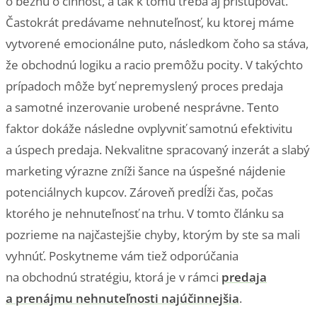
o bežnú o činnosť, a tak k tomu treba aj pristupovať.
Častokrát predávame nehnuteľnosť, ku ktorej máme
vytvorené emocionálne puto, následkom čoho sa stáva,
že obchodnú logiku a racio premôžu pocity. V takýchto
prípadoch môže byť nepremyslený proces predaja
a samotné inzerovanie urobené nesprávne. Tento
faktor dokáže následne ovplyvniť samotnú efektivitu
a úspech predaja. Nekvalitne spracovaný inzerát a slabý
marketing výrazne zníži šance na úspešné nájdenie
potenciálnych kupcov. Zároveň predĺži čas, počas
ktorého je nehnuteľnosť na trhu. V tomto článku sa
pozrieme na najčastejšie chyby, ktorým by ste sa mali
vyhnúť. Poskytneme vám tiež odporúčania
na obchodnú stratégiu, ktorá je v rámci
predaja
a prenájmu nehnuteľnosti najúčinnejšia
.