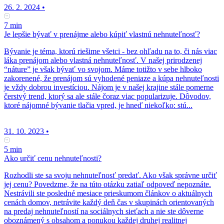
26. 2. 2024
•
7 min
Je lepšie bývať v prenájme alebo kúpiť vlastnú nehnuteľnosť?
Bývanie je téma, ktorú riešime všetci - bez ohľadu na to, či nás viac
láka prenájom alebo vlastná nehnuteľnosť. V našej prirodzenej
“náture” je však bývať vo svojom. Máme totižto v sebe hlboko
zakorenené, že prenájom sú vyhodené peniaze a kúpa nehnuteľnosti
je vždy dobrou investíciou. Nájom je v našej krajine stále pomerne
čerstvý trend, ktorý sa ale stále čoraz viac popularizuje. Dôvodov,
ktoré nájomné bývanie tlačia vpred, je hneď niekoľko: stú...
31. 10. 2023
•
5 min
Ako určiť cenu nehnuteľnosti?
Rozhodli ste sa svoju nehnuteľnosť predať. Ako však správne určiť
jej cenu? Povedzme, že na túto otázku zatiaľ odpoveď nepoznáte.
Nestrávili ste posledné mesiace prieskumom článkov o aktuálnych
cenách domov, netrávite každý deň čas v skupinách orientovaných
na predaj nehnuteľností na sociálnych sieťach a nie ste dôverne
oboznámený s obsahom a ponukou každej druhej realitnej