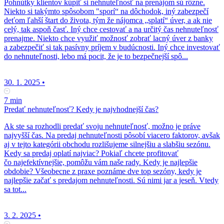
Pohnútky klientov kúpiť si nehnuteľnosť na prenájom sú rôzne.
Niekto si takýmto spôsobom "sporí“ na dôchodok, iný zabezpečí
deťom ľahší štart do života, tým že nájomca „splatí“ úver, a ak nie
celý, tak aspoň časť. Iný chce cestovať a na určitý čas nehnuteľnosť
prenajme. Niekto chce využiť možnosť zobrať lacný úver z banky
a zabezpečiť si tak pasívny príjem v budúcnosti. Iný chce investovať
do nehnuteľnosti, lebo má pocit, že je to bezpečnejší spô...
30. 1. 2025
•
7 min
Predať nehnuteľnosť? Kedy je najvhodnejší čas?
Ak ste sa rozhodli predať svoju nehnuteľnosť, možno je práve
najvyšší čas. Na predaj nehnuteľnosti pôsobí viacero faktorov, avšak
aj v tejto kategórii obchodu rozlišujeme silnejšiu a slabšiu sezónu.
Kedy sa predaj oplatí najviac? Pokiaľ chcete profitovať
čo najefektívnejšie, pomôžu vám naše rady. Kedy je najlepšie
obdobie? Všeobecne z praxe poznáme dve top sezóny, kedy je
najlepšie začať s predajom nehnuteľnosti. Sú nimi jar a jeseň. Vtedy
sa tot...
3. 2. 2025
•