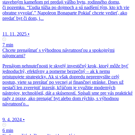
stavebným kameňom pri predaji vášho bytu, rodinného domu,
či pozemku. “Ľudia túžia po dojmoch a sú nadšení tým, kto ich vie
obratne vyvolať.” Napoleon Bonaparte Pokiaľ chcete vedieť, ako
predať byt či dom, j...
11. 11. 2025
•
7 min
Chcete prenajímať s výhodnou návratnosťou a spokojnými
nájomcami?
Prenájom nehnuteľnosti je skvelý investičný krok, ktorý môže byť
jednoduchý, efektívny a pomerne bezpečný – ak k nemu
pristupujete strategicky. Ak si však dopredu nepremyslíte celý
postup, viete sa prerátať po vecnej aj finančnej stránke. Dnes už
nestačí len zverejniť inzerát, kľúčom je využitie moderných
nástrojov, technológií, dát a skúseností. Spísali sme pre vás praktické
rady z praxe, ako prenajať byt alebo dom rýchlo, s výhodnou
návratnosťo...
9. 4. 2024
•
6 min