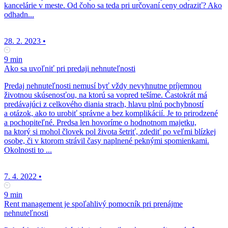
kancelárie v meste. Od čoho sa teda pri určovaní ceny odraziť? Ako
odhadn...
28. 2. 2023
•
9 min
Ako sa uvoľniť pri predaji nehnuteľnosti
Predaj nehnuteľnosti nemusí byť vždy nevyhnutne príjemnou
životnou skúsenosťou, na ktorú sa vopred tešíme. Častokrát má
predávajúci z celkového diania strach, hlavu plnú pochybností
a otázok, ako to urobiť správne a bez komplikácií. Je to prirodzené
a pochopiteľné. Predsa len hovoríme o hodnotnom majetku,
na ktorý si mohol človek pol života šetriť, zdediť po veľmi blízkej
osobe, či v ktorom strávil časy naplnené peknými spomienkami.
Okolnosti to ...
7. 4. 2022
•
9 min
Rent management je spoľahlivý pomocník pri prenájme
nehnuteľnosti