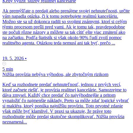
Kedy využiť služby realitnej kancelárie
Ak premýšľate o predaji alebo prenájme svojej nehnuteľnosti, určite
vám napadla otázka, či k tomu potrebujete realitnú kanceláriu.
Možno ste sa už dokonca radili so svojimi známymi, ktorí si celým
týmto procesom prešli pred vami. Ak je tomu tak, pravdepodobne
ste počuli rôzne názory a môžete sa tak cítiť ešte viac zmätení ako
na začiatku. Podľa štatistík si však okolo 90% ľudí zvolí pomoc
realitného agenta. Otázkou teda nemusí ani tak byť, prečo ...
19. 5. 2026
•
5 min
Nižšia provízia nebýva výhodou, ale zbytočným rizikom
Keď sa rozhodnete predať nehnuteľnosť, jednou z prvých vecí,
ktoré začnete riešiť, je provízia realitnej kancelárie. Samozrejme to
dáva zmysel. Každý chce predať čo najvýhodnejšie a pritom
vynaložiť čo najmenšie náklady. Preto sa môže zdať logické vybrať
si makléra, ktorý ponúka najnižšiu províziu. Toto prvotné zdanie
však môže byť klamlivé. V praxi sa ukazuje, že práve toto
rozhodnutie môže predaj skutočne skomplikovať. Nižšia provízia
neznamená...