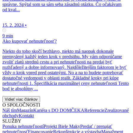
správne. Spýtal som sa sám seba zásadnú otázku. Čo očakávam
od kval...
15. 2. 2024
•
9 min
Ako kupovať nehnuteľnosť?
Niekto do toho skočí bezhlavo, niekto má naopak dokonale
premyslený každý jeden krok v predstihu. My vám odporúčame
zvoliť zlatú strednú cestu a pri nehnuteľnosti na predaj byť
rozhľadený a dobre informovaný. Najdôležitejším faktorom je byť
vždy o krok vpred pred ostatnými. No a na to budete potrebovať
dostatočné vedomosti v oblasti realít. Základné kroky pri kúpe
nehnuteľnosti 1. Špecifikácia maximálnej ceny nehnuteľnosti Tento
bod je absolútny ...
Vidieť viac článkov
O SPOLOČNOSTI
Náš tím
Magazín
Kariéra s DO DOMČEKA
Referencie
Zrealizované
obchody
Kontakt
SLUŽBY
Ponuka nehnuteľností
Projekt Biele Maky
Predať / prenajať
nehnuteľnosť
Financovanie
Rekonštrukcie a výstavba
Manažment