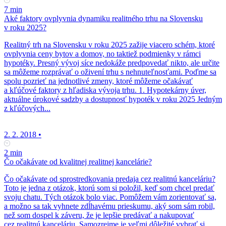
7 min
Aké faktory ovplyvnia dynamiku realitného trhu na Slovensku
v roku 2025?
Realitný trh na Slovensku v roku 2025 zažije viacero schém, ktoré
ovplyvnia ceny bytov a domov, no taktiež podmienky v rámci
hypotéky. Presný vývoj síce nedokáže predpovedať nikto, ale určite
sa môžeme rozprávať o oživení trhu s nehnuteľnosťami. Poďme sa
spolu pozrieť na jednotlivé zmeny, ktoré môžeme očakávať
a kľúčové faktory z hľadiska vývoja trhu. 1. Hypotekárny úver,
aktuálne úrokové sadzby a dostupnosť hypoték v roku 2025 Jedným
z kľúčových...
2. 2. 2018
•
2 min
Čo očakávate od kvalitnej realitnej kancelárie?
Čo očakávate od sprostredkovania predaja cez realitnú kanceláriu?
Toto je jedna z otázok, ktorú som si položil, keď som chcel predať
svoju chatu. Tých otázok bolo viac. Pomôžem vám zorientovať sa,
a možno sa tak vyhnete zdĺhavému prieskumu, aký som sám robil,
než som dospel k záveru, že je lepšie predávať a nakupovať
cez realitnú kanceláriu. Samozrejme je veľmi dôležité vybrať si