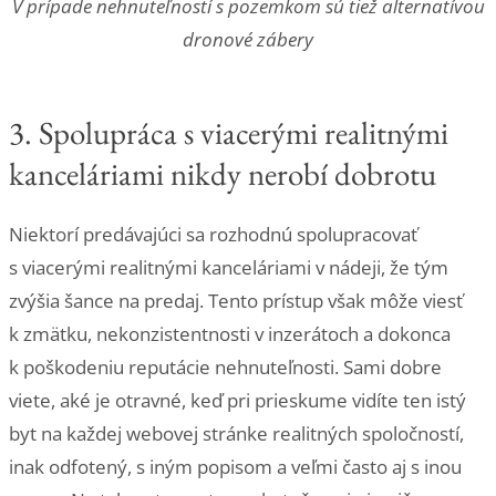
V prípade nehnuteľností s pozemkom sú tiež alternatívou
dronové zábery
3. Spolupráca s viacerými realitnými
kanceláriami nikdy nerobí dobrotu
Niektorí predávajúci sa rozhodnú spolupracovať
s viacerými realitnými kanceláriami v nádeji, že tým
zvýšia šance na predaj. Tento prístup však môže viesť
k zmätku, nekonzistentnosti v inzerátoch a dokonca
k poškodeniu reputácie nehnuteľnosti. Sami dobre
viete, aké je otravné, keď pri prieskume vidíte ten istý
byt na každej webovej stránke realitných spoločností,
inak odfotený, s iným popisom a veľmi často aj s inou