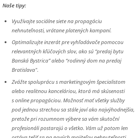
Naše tipy:
Využívajte sociálne siete na propagáciu
nehnuteľnosti, vrátane platených kampaní.
Optimalizujte inzerát pre vyhľadávače pomocou
relevantných kľúčových slov, ako sú “predaj bytu
Banská Bystrica” alebo “rodinný dom na predaj
Bratislava".
Zvážte spoluprácu s marketingovým špecialistom
alebo realitnou kanceláriou, ktorá má skúsenosti
s online propagáciou. Možnosť mať všetky služby
pod jednou strechou sa stále javí ako najvýhodnejšia,
pretože pri rozumnom výbere sa vám skutoční
profesionáli postarajú o všetko. Vám už potom len
ostáva tešiť sa na nových majiteľov nehnuteľnosti