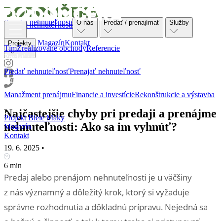
Ponuka nehnuteľností
O nás
Predať / prenajímať
Služby
Ponuka nehnuteľností
O nás
Magazín
Kontakt
Projekty
Tím
Zrealizované obchody
Referencie
Predať / prenajímať
Predať nehnuteľnosť
Prenajať nehnuteľnosť
Služby
Manažment prenájmu
Financie a investície
Rekonštrukcie a výstavba
Projekty
Najčastejšie chyby pri predaji a prenájme
Projekt Biele Maky
nehnuteľnosti: Ako sa im vyhnúť?
Magazín
Kontakt
19. 6. 2025
•
6 min
Predaj alebo prenájom nehnuteľnosti je u väčšiny
z nás významný a dôležitý krok, ktorý si vyžaduje
správne rozhodnutia a dôkladnú prípravu. Nejedná sa