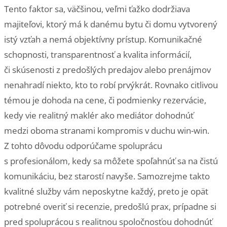
Tento faktor sa, väčšinou, veľmi ťažko dodržiava
majiteľovi, ktorý má k danému bytu či domu vytvorený
istý vzťah a nemá objektívny prístup. Komunikačné
schopnosti, transparentnosť a kvalita informácií,
či skúsenosti z predošlých predajov alebo prenájmov
nenahradí niekto, kto to robí prvýkrát. Rovnako citlivou
témou je dohoda na cene, či podmienky rezervácie,
kedy vie realitný maklér ako mediátor dohodnúť
medzi oboma stranami kompromis v duchu win-win.
Z tohto dôvodu odporúčame spoluprácu
s profesionálom, kedy sa môžete spoľahnúť sa na čistú
komunikáciu, bez starostí navyše. Samozrejme takto
kvalitné služby vám neposkytne každý, preto je opät
potrebné overiť si recenzie, predošlú prax, prípadne si
pred spoluprácou s realitnou spoločnosťou dohodnúť