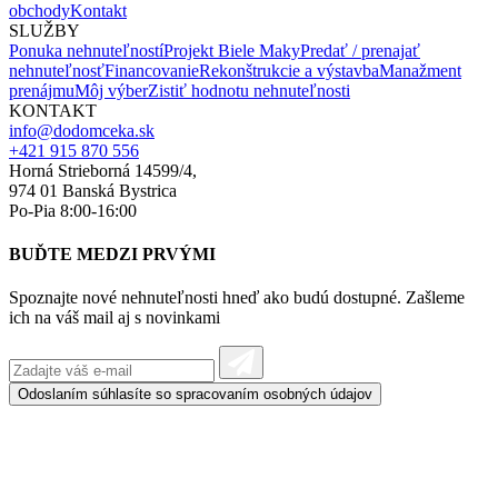
obchody
Kontakt
SLUŽBY
Ponuka nehnuteľností
Projekt Biele Maky
Predať / prenajať
nehnuteľnosť
Financovanie
Rekonštrukcie a výstavba
Manažment
prenájmu
Môj výber
Zistiť hodnotu nehnuteľnosti
KONTAKT
info@dodomceka.sk
+421 915 870 556
Horná Strieborná 14599/4,
974 01 Banská Bystrica
Po-Pia 8:00-16:00
BUĎTE MEDZI PRVÝMI
Spoznajte nové nehnuteľnosti hneď ako budú dostupné. Zašleme
ich na váš mail aj s novinkami
Odoslaním súhlasíte so spracovaním
osobných údajov