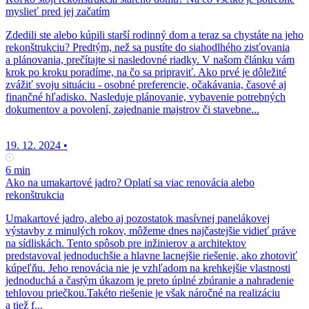
myslieť pred jej začatím
Zdedili ste alebo kúpili starší rodinný dom a teraz sa chystáte na jeho
rekonštrukciu? Predtým, než sa pustíte do siahodlhého zisťovania
a plánovania, prečítajte si nasledovné riadky. V našom článku vám
krok po kroku poradíme, na čo sa pripraviť. Ako prvé je dôležité
zvážiť svoju situáciu - osobné preferencie, očakávania, časové aj
finančné hľadisko. Nasleduje plánovanie, vybavenie potrebných
dokumentov a povolení, zajednanie majstrov či stavebne...
19. 12. 2024
•
6 min
Ako na umakartové jadro? Oplatí sa viac renovácia alebo
rekonštrukcia
Umakartové jadro, alebo aj pozostatok masívnej panelákovej
výstavby z minulých rokov, môžeme dnes najčastejšie vidieť práve
na sídliskách. Tento spôsob pre inžinierov a architektov
predstavoval jednoduchšie a hlavne lacnejšie riešenie, ako zhotoviť
kúpeľňu. Jeho renovácia nie je vzhľadom na krehkejšie vlastnosti
jednoduchá a častým úkazom je preto úplné zbúranie a nahradenie
tehlovou priečkou.Takéto riešenie je však náročné na realizáciu
a tiež f...