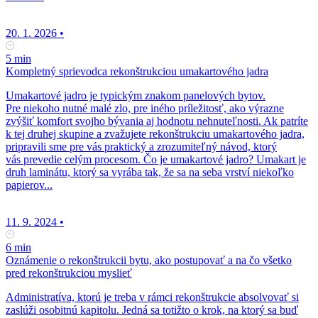
20. 1. 2026
•
5 min
Kompletný sprievodca rekonštrukciou umakartového jadra
Umakartové jadro je typickým znakom panelových bytov.
Pre niekoho nutné malé zlo, pre iného príležitosť, ako výrazne
zvýšiť komfort svojho bývania aj hodnotu nehnuteľnosti. Ak patríte
k tej druhej skupine a zvažujete rekonštrukciu umakartového jadra,
pripravili sme pre vás praktický a zrozumiteľný návod, ktorý
vás prevedie celým procesom. Čo je umakartové jadro? Umakart je
druh laminátu, ktorý sa vyrába tak, že sa na seba vrství niekoľko
papierov...
11. 9. 2024
•
6 min
Oznámenie o rekonštrukcii bytu, ako postupovať a na čo všetko
pred rekonštrukciou myslieť
Administratíva, ktorú je treba v rámci rekonštrukcie absolvovať si
zaslúži osobitnú kapitolu. Jedná sa totižto o krok, na ktorý sa buď