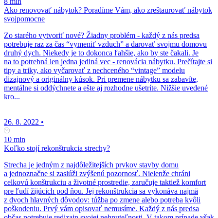
8 min
Ako renovovať nábytok? Poradíme Vám, ako zreštaurovať nábytok
svojpomocne
Zo starého vytvoriť nové? Žiadny problém - každý z nás predsa
potrebuje raz za čas “vymeniť vzduch” a darovať svojmu domovu
druhý dych. Niekedy je to dokonca ľahšie, ako by ste čakali. Je
na to potrebná len jedna jediná vec - renovácia nábytku. Prečítajte si
tipy a triky, ako vyčarovať z nechceného “vintage” modelu
dizajnový a originálny kúsok. Pri premene nábytku sa zabavíte,
mentálne si oddýchnete a ešte aj rozhodne ušetríte. Nižšie uvedené
kro...
26. 8. 2022
•
10 min
Koľko stojí rekonštrukcia strechy?
Strecha je jedným z najdôležitejších prvkov stavby domu
a jednoznačne si zaslúži zvýšenú pozornosť. Nielenže chráni
celkovú konštrukciu a životné prostredie, zaručuje taktiež komfort
pre ľudí žijúcich pod ňou. Jej rekonštrukcia sa vykonáva najmä
z dvoch hlavných dôvodov: túžba po zmene alebo potreba kvôli
poškodeniu. Prvý vám opisovať nemusíme. Každý z nás predsa
občas potrebuje redizajn svojej nehnuteľnosti. V takom prípade však