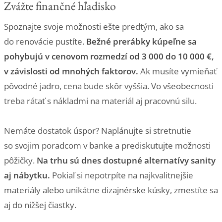
Zvážte finančné hľadisko
Spoznajte svoje možnosti ešte predtým, ako sa
do renovácie pustíte.
Bežné prerábky kúpeľne sa
pohybujú v cenovom rozmedzí od 3 000 do 10 000 €,
v závislosti od mnohých faktorov.
Ak musíte vymieňať
pôvodné jadro, cena bude skôr vyššia. Vo všeobecnosti
treba rátať s nákladmi na materiál aj pracovnú silu.
Nemáte dostatok úspor? Naplánujte si stretnutie
so svojim poradcom v banke a prediskutujte možnosti
pôžičky.
Na trhu sú dnes dostupné alternatívy sanity
aj nábytku.
Pokiaľ si nepotrpíte na najkvalitnejšie
materiály alebo unikátne dizajnérske kúsky, zmestíte sa
aj do nižšej čiastky.