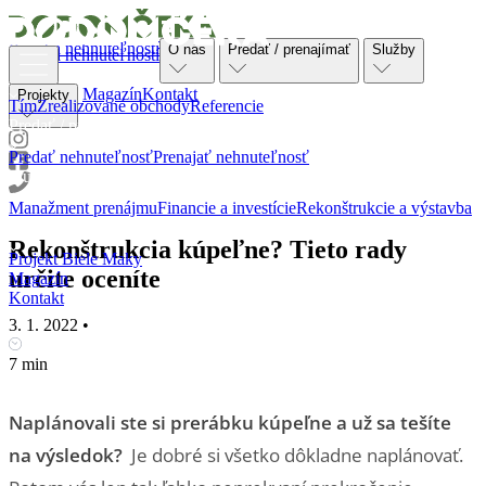
Ponuka nehnuteľností
O nás
Predať / prenajímať
Služby
Ponuka nehnuteľností
O nás
Magazín
Kontakt
Projekty
Tím
Zrealizované obchody
Referencie
Predať / prenajímať
Predať nehnuteľnosť
Prenajať nehnuteľnosť
Služby
Manažment prenájmu
Financie a investície
Rekonštrukcie a výstavba
Projekty
Rekonštrukcia kúpeľne? Tieto rady
Projekt Biele Maky
určite oceníte
Magazín
Kontakt
3. 1. 2022
•
7 min
Naplánovali ste si prerábku kúpeľne a už sa tešíte
na výsledok?
Je dobré si všetko dôkladne naplánovať.