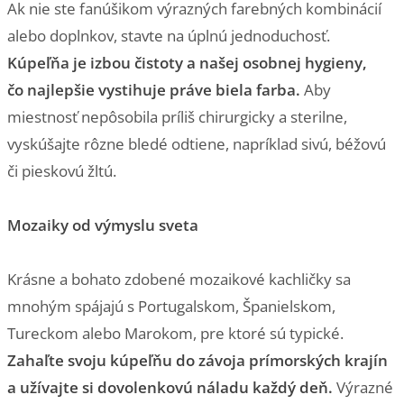
Ak nie ste fanúšikom výrazných farebných kombinácií
alebo doplnkov, stavte na úplnú jednoduchosť.
Kúpeľňa je izbou čistoty a našej osobnej hygieny,
čo najlepšie vystihuje práve biela farba.
Aby
miestnosť nepôsobila príliš chirurgicky a sterilne,
vyskúšajte rôzne bledé odtiene, napríklad sivú, béžovú
či pieskovú žltú.
Mozaiky od výmyslu sveta
Krásne a bohato zdobené mozaikové kachličky sa
mnohým spájajú s Portugalskom, Španielskom,
Tureckom alebo Marokom, pre ktoré sú typické.
Zahaľte svoju kúpeľňu do závoja prímorských krajín
a užívajte si dovolenkovú náladu každý deň.
Výrazné