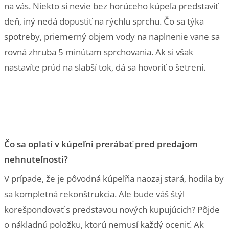
na vás. Niekto si nevie bez horúceho kúpeľa predstaviť
deň, iný nedá dopustiť na rýchlu sprchu. Čo sa týka
spotreby, priemerný objem vody na naplnenie vane sa
rovná zhruba 5 minútam sprchovania. Ak si však
nastavíte prúd na slabší tok, dá sa hovoriť o šetrení.
Čo sa oplatí v kúpeľni prerábať pred predajom
nehnuteľnosti?
V prípade, že je pôvodná kúpeľňa naozaj stará, hodila by
sa kompletná rekonštrukcia. Ale bude váš štýl
korešpondovať s predstavou nových kupujúcich? Pôjde
o nákladnú položku, ktorú nemusí každý oceniť. Ak