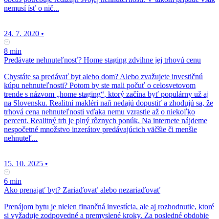
nemusí ísť o nič...
24. 7. 2020
•
8 min
Predávate nehnuteľnosť? Home staging zdvihne jej trhovú cenu
Chystáte sa predávať byt alebo dom? Alebo zvažujete investičnú
kúpu nehnuteľnosti? Potom by ste mali počuť o celosvetovom
trende s názvom „home staging“, ktorý začína byť populárny už aj
na Slovensku. Realitní makléri naň nedajú dopustiť a zhodujú sa, že
trhová cena nehnuteľnosti vďaka nemu vzrastie až o niekoľko
percent. Realitný trh je plný rôznych ponúk. Na internete nájdeme
nespočetné množstvo inzerátov predávajúcich väčšie či menšie
nehnuteľ...
15. 10. 2025
•
6 min
Ako prenajať byt? Zariaďovať alebo nezariaďovať
Prenájom bytu je nielen finančná investícia, ale aj rozhodnutie, ktoré
si vyžaduje zodpovedné a premyslené kroky. Za posledné obdobie