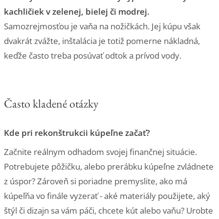
kachličiek v zelenej, bielej či modrej.
Samozrejmosťou je vaňa na nožičkách. Jej kúpu však
dvakrát zvážte, inštalácia je totiž pomerne nákladná,
keďže často treba posúvať odtok a prívod vody.
Často kladené otázky
Kde pri rekonštrukcii kúpeľne začať?
Začnite reálnym odhadom svojej finančnej situácie.
Potrebujete pôžičku, alebo prerábku kúpeľne zvládnete
z úspor? Zároveň si poriadne premyslite, ako má
kúpeľňa vo finále vyzerať - aké materiály použijete, aký
štýl či dizajn sa vám páči, chcete kút alebo vaňu? Urobte