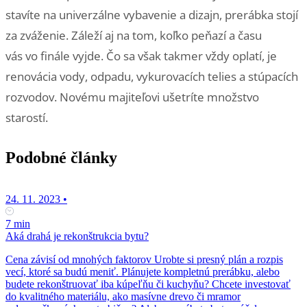
stavíte na univerzálne vybavenie a dizajn, prerábka stojí
za zváženie. Záleží aj na tom, koľko peňazí a času
vás vo finále vyjde. Čo sa však takmer vždy oplatí, je
renovácia vody, odpadu, vykurovacích telies a stúpacích
rozvodov. Novému majiteľovi ušetríte množstvo
starostí.
Podobné články
24. 11. 2023
•
7 min
Aká drahá je rekonštrukcia bytu?
Cena závisí od mnohých faktorov Urobte si presný plán a rozpis
vecí, ktoré sa budú meniť. Plánujete kompletnú prerábku, alebo
budete rekonštruovať iba kúpeľňu či kuchyňu? Chcete investovať
do kvalitného materiálu, ako masívne drevo či mramor