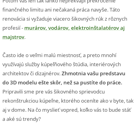
Potom vás len tak ľahko neprekvapí prekročenie
finančného limitu ani nečakaná práca navyše. Táto
renovácia si vyžaduje viacero šikovných rúk z rôznych
profesií -
murárov, vodárov, elektroinštalatérov aj
majstrov
.
Často ide o veľmi malú miestnosť, a preto mnohí
využívajú služby kúpeľňového štúdia, interiérových
architektov či dizajnérov.
Zhmotnia vašu predstavu
do 3D modelu ešte skôr, než sa pustíte do práce.
Pripravili sme pre vás šikovného sprievodcu
rekonštrukciou kúpeľne, ktorého oceníte ako v byte, tak
aj v dome. Na čo myslieť vopred, koľko vás to bude stáť
a aké sú trendy?