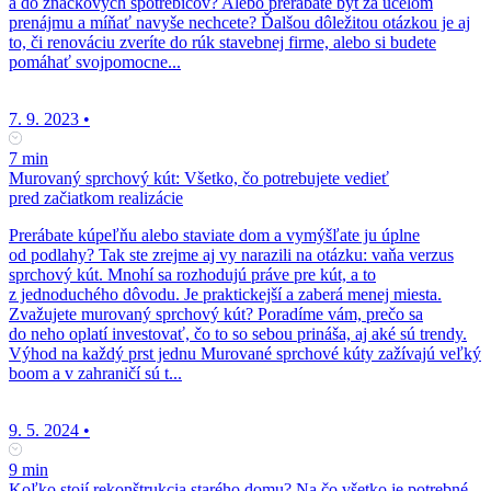
a do značkových spotrebičov? Alebo prerábate byt za účelom
prenájmu a míňať navyše nechcete? Ďalšou dôležitou otázkou je aj
to, či renováciu zveríte do rúk stavebnej firme, alebo si budete
pomáhať svojpomocne...
7. 9. 2023
•
7 min
Murovaný sprchový kút: Všetko, čo potrebujete vedieť
pred začiatkom realizácie
Prerábate kúpeľňu alebo staviate dom a vymýšľate ju úplne
od podlahy? Tak ste zrejme aj vy narazili na otázku: vaňa verzus
sprchový kút. Mnohí sa rozhodujú práve pre kút, a to
z jednoduchého dôvodu. Je praktickejší a zaberá menej miesta.
Zvažujete murovaný sprchový kút? Poradíme vám, prečo sa
do neho oplatí investovať, čo to so sebou prináša, aj aké sú trendy.
Výhod na každý prst jednu Murované sprchové kúty zažívajú veľký
boom a v zahraničí sú t...
9. 5. 2024
•
9 min
Koľko stojí rekonštrukcia starého domu? Na čo všetko je potrebné