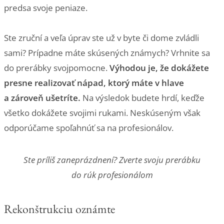
predsa svoje peniaze.
Ste zruční a veľa úprav ste už v byte či dome zvládli
sami? Prípadne máte skúsených známych? Vrhnite sa
do prerábky svojpomocne.
Výhodou je, že dokážete
presne realizovať nápad, ktorý máte v hlave
a zároveň ušetríte.
Na výsledok budete hrdí, keďže
všetko dokážete svojimi rukami. Neskúseným však
odporúčame spoľahnúť sa na profesionálov.
Ste príliš zaneprázdnení? Zverte svoju prerábku
do rúk profesionálom
Rekonštrukciu oznámte