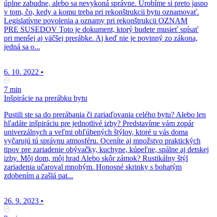
úplne zabudne, alebo sa nevykoná správne. Urobíme si preto jasno
v tom, čo, kedy a komu treba pri rekonštrukcii bytu oznamovať.
Legislatívne povolenia a oznamy pri rekonštrukcii OZNAM
PRE SUSEDOV Toto je dokument, ktorý budete musieť spísať
pri menšej aj väčšej prerábke. Aj keď nie je povinný zo zákona,
jedná sa o...
6. 10. 2022
•
7 min
Inšpirácie na prerábku bytu
Pustili ste sa do prerábania či zariaďovania celého bytu? Alebo len
hľadáte inšpiráciu pre jednotlivé izby? Predstavíme vám zopár
univerzálnych a veľmi obľúbených štýlov, ktoré u vás doma
vyčarujú tú správnu atmosféru. Oceníte aj množstvo praktických
tipov pre zariadenie obývačky, kuchyne, kúpeľne, spálne aj detskej
izby. Môj dom, môj hrad Alebo skôr zámok? Rustikálny štýl
zariadenia učaroval mnohým. Honosné skrinky s bohatým
zdobením a zašlá pat...
26. 9. 2023
•