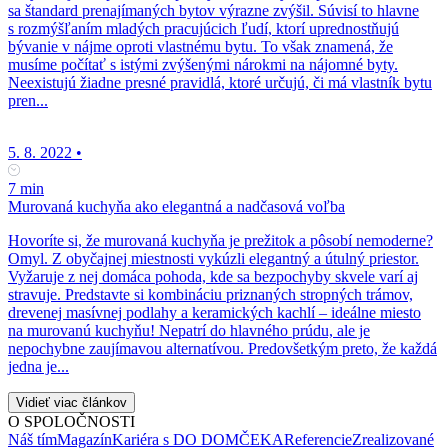
sa štandard prenajímaných bytov výrazne zvýšil. Súvisí to hlavne
s rozmýšľaním mladých pracujúcich ľudí, ktorí uprednostňujú
bývanie v nájme oproti vlastnému bytu. To však znamená, že
musíme počítať s istými zvýšenými nárokmi na nájomné byty.
Neexistujú žiadne presné pravidlá, ktoré určujú, či má vlastník bytu
pren...
5. 8. 2022
•
7 min
Murovaná kuchyňa ako elegantná a nadčasová voľba
Hovoríte si, že murovaná kuchyňa je prežitok a pôsobí nemoderne?
Omyl. Z obyčajnej miestnosti vykúzli elegantný a útulný priestor.
Vyžaruje z nej domáca pohoda, kde sa bezpochyby skvele varí aj
stravuje. Predstavte si kombináciu priznaných stropných trámov,
drevenej masívnej podlahy a keramických kachlí – ideálne miesto
na murovanú kuchyňu! Nepatrí do hlavného prúdu, ale je
nepochybne zaujímavou alternatívou. Predovšetkým preto, že každá
jedna je...
Vidieť viac článkov
O SPOLOČNOSTI
Náš tím
Magazín
Kariéra s DO DOMČEKA
Referencie
Zrealizované