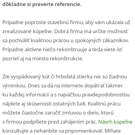
dôkladne si preverte referencie.
Prípadne poproste stavebnú firmu, aby vám ukázala už
zrealizované kúpeľne. Dobrá firma má určite možnosť
sa pochváliť kvalitnou prácou u spokojných zákazníkov.
Prípadne aktívne niečo rekonštruuje a teda viete ísť
pozrieť aj na miesto rekonštrukcie.
Zle vyspádovaný kút či hrboľatá stierka nie sú žiadnou
výnimkou. Dnes sa dá na internete dopátrať takmer
ku každej informácii a s najväčšou pravdepodobnosťou
nájdete aj skúsenosti ostatných ľudí. Kvalitnú prácu
môžete čiastočne zaručiť zmluvou o dielo, ktorú
s firmou podpíšete pred zahájením prác.
Návrh kúpeľne
konzultujte a nehanbite sa pripomienkovať. Míňate