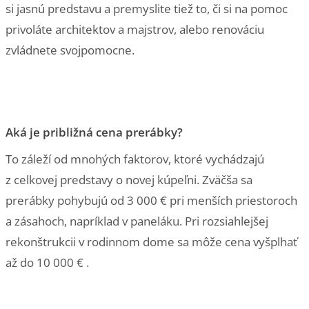
si jasnú predstavu a premyslite tiež to, či si na pomoc
privoláte architektov a majstrov, alebo renováciu
zvládnete svojpomocne.
Aká je približná cena prerábky?
To záleží od mnohých faktorov, ktoré vychádzajú
z celkovej predstavy o novej kúpeľni. Zväčša sa
prerábky pohybujú od 3 000 € pri menších priestoroch
a zásahoch, napríklad v paneláku. Pri rozsiahlejšej
rekonštrukcii v rodinnom dome
sa môže cena vyšplhať
až do 10 000 €
.