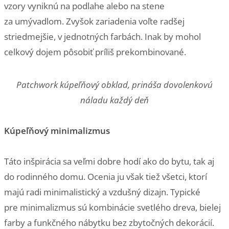
vzory vyniknú na podlahe alebo na stene
za umývadlom. Zvyšok zariadenia voľte radšej
striedmejšie, v jednotných farbách. Inak by mohol
celkový dojem pôsobiť príliš prekombinované.
Patchwork kúpeľňový obklad, prináša dovolenkovú
náladu každý deň
Kúpeľňový minimalizmus
Táto inšpirácia sa veľmi dobre hodí ako do bytu, tak aj
do rodinného domu. Ocenia ju však tiež všetci, ktorí
majú radi minimalistický a vzdušný dizajn. Typické
pre minimalizmus sú kombinácie svetlého dreva, bielej
farby a funkčného nábytku bez zbytočných dekorácií.